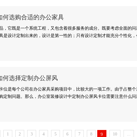
如何选购合适的办公家具
品，它既是一个系统工程，又包含着很多服务的成分。既要考虑全面的问
具是设计定制出来的，设计是第一性的；只有设计定制才能充分个性化，
如何选择定制办公屏风
卡位是每个公司在办公家具采购项目中，比较大的一项工作。由于占整个
购定制问题。那么，办公室装修设计中定制办公屏风卡位需要注意什么问
1
2
3
4
5
6
7
8
10
...
9