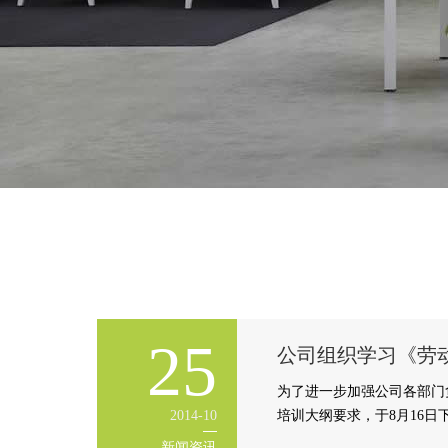
25
公司组织学习《劳
为了进一步加强公司各部门
2014-10
培训大纲要求，于8月16
新闻资讯