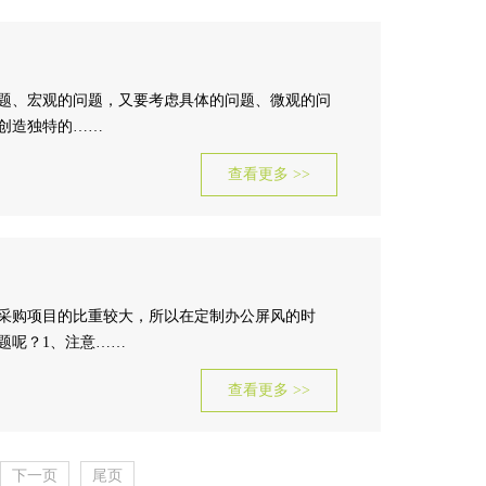
题、宏观的问题，又要考虑具体的问题、微观的问
创造独特的……
查看更多 >>
采购项目的比重较大，所以在定制办公屏风的时
题呢？1、注意……
查看更多 >>
下一页
尾页