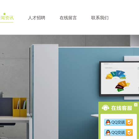
新闻资讯
人才招聘
在线留言
联系我们