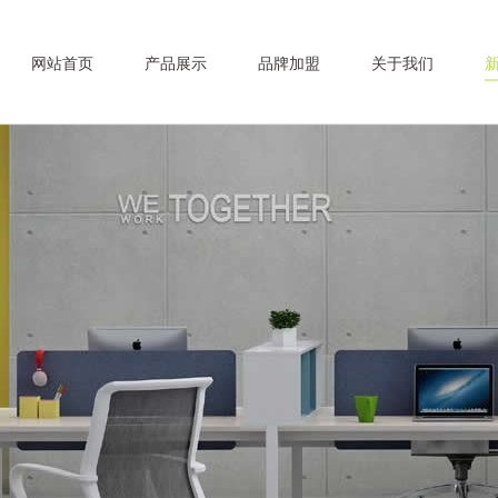
网站首页
产品展示
品牌加盟
关于我们